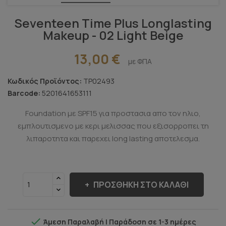
Seventeen Time Plus Longlasting
Makeup - 02 Light Beige
13,00 €
με ΦΠΑ
Κωδικός Προϊόντος:
TP02493
Barcode:
5201641653111
Foundation με SPF15 για προστασια απο τον ηλιο,
εμπλουτισμενο με κερι μελισσας που εξισορροπει τη
λιπαροτητα και παρεχει long lasting αποτελεσμα.
ΠΡΟΣΘΉΚΗ ΣΤΟ ΚΑΛΆΘΙ

Άμεση Παραλαβή | Παράδοση σε 1-3 ημέρες