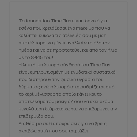
Το foundation Time Plus είναι ιδανικό για
εσένα που χρειάζεσαι ένα make up που να
καλύπτει εύκολα τις ατέλειές σου με ματ
αποτέλεσμα, να μένει αναλλοίωτο όλη την
ημέρα και να σε προστατεύει και από τον ήλιο
με το SPF15 του!
Η λεπτή, μη λιπαρή σύνθεσή του Time Plus
είναι εμπλουτισμένη με ενυδατικά συστατικά
που διατηρούν την φυσική υγρασία του
δέρματος ενώ η λιπαρότητα ρυθμίζεται από
το κερί μέλισσας το οποίο κάνει και το
αποτέλεσμα του μακιγιάζ σου να έχει ακόμα
μεγαλύτερη διάρκεια χωρίς να επιβαρύνει την
επιδερμίδα σου.
Διαθέσιμο σε 6 αποχρώσεις για να βρεις
ακριβώς αυτή που σου ταιριάζει.