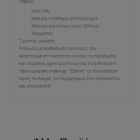
Οφελη
Non-Oily
Ματ και σταθερό αποτέλεσμα
Ιδανικό για όλους τους τύπους
δέρματος
Τροπος χρησης
Άπλωσε με καθοδικές κινήσεις την
απαιτούμενη ποσότητα σε όλο το πρόσωπο
και τα μάτια, χρησιμοποιώντας ένα πινέλο ή
σφουγγαράκι makeup. "Σβήσε" το foundation
προς το λαιμό, το περίγραμμα του προσώπου
και στα μαλλιά.