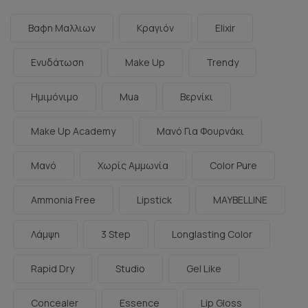
Βαφη Μαλλιων
Κραγιόν
Elixir
Ενυδάτωση
Make Up
Trendy
Ημιμόνιμο
Mua
Βερνίκι
Make Up Academy
Μανό Για Φουρνάκι
Μανό
Χωρίς Αμμωνία
Color Pure
Ammonia Free
Lipstick
MAYBELLINE
Λάμψη
3 Step
Longlasting Color
Rapid Dry
Studio
Gel Like
Concealer
Essence
Lip Gloss