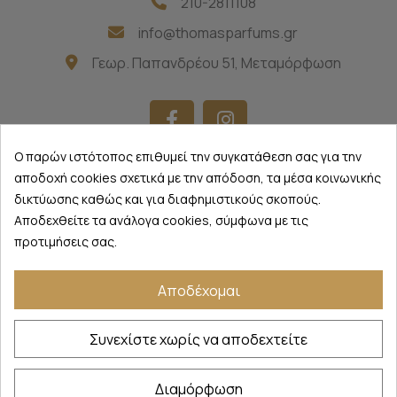
210-2811108
info@thomasparfums.gr
Γεωρ. Παπανδρέου 51, Μεταμόρφωση
Ο παρών ιστότοπος επιθυμεί την συγκατάθεση σας για την
ΠΛΗΡΟΦΟΡΊΕΣ
keyboard_arrow_down
αποδοχή cookies σχετικά με την απόδοση, τα μέσα κοινωνικής
δικτύωσης καθώς και για διαφημιστικούς σκοπούς.
ΠΡΟΪΌΝΤΑ
keyboard_arrow_down
Αποδεχθείτε τα ανάλογα cookies, σύμφωνα με τις
προτιμήσεις σας.
NEWSLETTER
keyboard_arrow_down
Αποδέχομαι
Thomas Parfums
©
2026 - All Rights Reserved
Συνεχίστε χωρίς να αποδεχτείτε
Διαμόρφωση