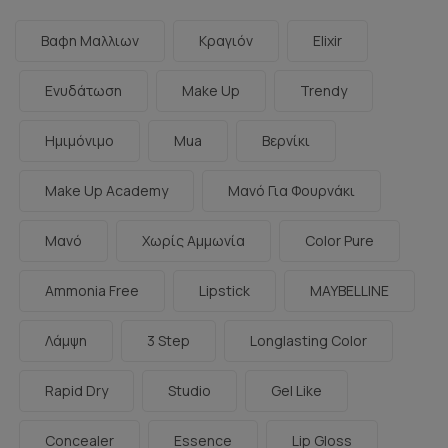
Βαφη Μαλλιων
Κραγιόν
Elixir
Ενυδάτωση
Make Up
Trendy
Ημιμόνιμο
Mua
Βερνίκι
Make Up Academy
Μανό Για Φουρνάκι
Μανό
Χωρίς Αμμωνία
Color Pure
Ammonia Free
Lipstick
MAYBELLINE
Λάμψη
3 Step
Longlasting Color
Rapid Dry
Studio
Gel Like
Concealer
Essence
Lip Gloss