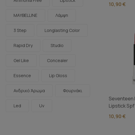
Ammonia Free
Lipstick
10,90 €
MAYBELLINE
Λάμψη
3 Step
Longlasting Color
Rapid Dry
Studio
Gel Like
Concealer
Essence
Lip Gloss
Ανδρικό Άρωμα
Φουρνάκι
Seventeen 
Lipstick Sp
Led
Uv
10,90 €