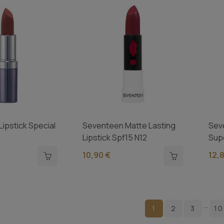
ipstick Special
Seventeen Matte Lasting
Sev
Lipstick Spf15 N12
Supe
10,90 €
12,
…
1
2
3
10