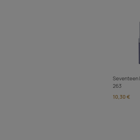
Seventeen L
263
10,30 €