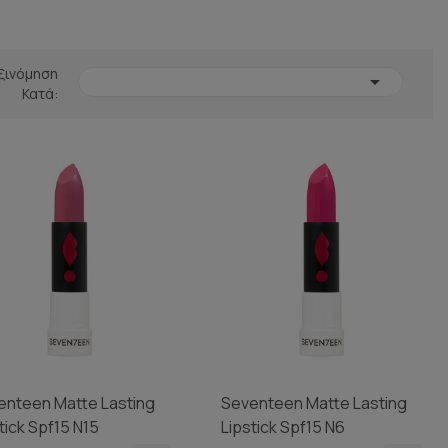
ξινόμηση

Κατά:
enteen Matte Lasting
Seventeen Matte Lasting
tick Spf15 N15
Lipstick Spf15 N6