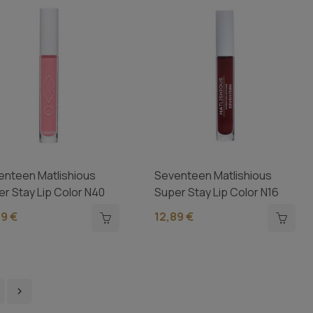
enteen Matlishious
Seventeen Matlishious
r Stay Lip Color N40
Super Stay Lip Color N16
89 €
12,89 €
