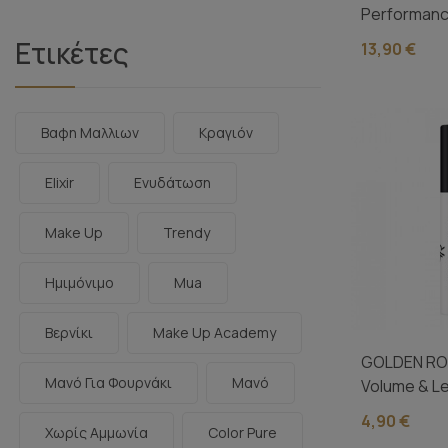
Performanc
Up...
Ετικέτες
13,90 €
Βαφη Μαλλιων
Κραγιόν
Elixir
Ενυδάτωση
Make Up
Trendy
Ημιμόνιμο
Mua
Βερνίκι
Make Up Academy
GOLDEN ROS
Μανό Για Φουρνάκι
Μανό
Volume & L
Enchancing
4,90 €
Χωρίς Αμμωνία
Color Pure