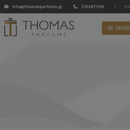
info@thomasparfums.gr
2102811108
Επ
ΠΡΟΪ