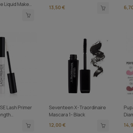
e Liquid Make
13,50 €
6,7
E Lash Primer
Seventeen X-Traordinaire
Pupa
ength
Mascara 1- Black
Dia
12,00 €
14,