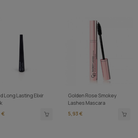
id Long Lasting Elixir
Golden Rose Smokey
ck
Lashes Mascara
 €
5,93 €