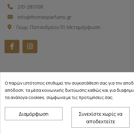
210-2811108
info@thomasparfums.gr
Γεωρ. Παπανδρέου 51, Μεταμόρφωση
Thomas Parfums
©
2026 - All Rights Reserved
Ο παρών ιστότοπος επιθυμεί την συγκατάθεση σας για την αποδο
απόδοση, τα μέσα κοινωνικής δικτύωσης καθώς και για διαφημι
τα ανάλογα cookies, σύμφωνα με τις προτιμήσεις σας.
Διαμόρφωση
Συνεχίστε χωρίς να
αποδεχτείτε