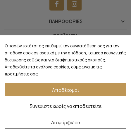
ΠΛΗΡΟΦΟΡΊΕΣ
keyboard_arrow_down
ΠΡΟΪΌΝΤΑ
keyboard_arrow_down
Ο παρών ιστότοπος επιθυμεί την συγκατάθεση σας για την
NEWSLETTER
keyboard_arrow_down
αποδοχή cookies σχετικά με την απόδοση, τα μέσα κοινωνικής
δικτύωσης καθώς και για διαφημιστικούς σκοπούς.
Αποδεχθείτε τα ανάλογα cookies, σύμφωνα με τις
προτιμήσεις σας.
Thomas Parfums
©
2026 - All Rights Reserved
Αποδέχομαι
Συνεχίστε χωρίς να αποδεχτείτε
ΔΉΛΩΣΗ ΥΠΑΝΑΧΏΡΗΣΗΣ
Διαμόρφωση