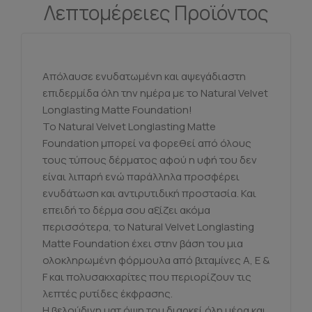
Λεπτομέρειες Προϊόντος
Απόλαυσε ενυδατωμένη και αψεγάδιαστη
επιδερμίδα όλη την ημέρα με το Natural Velvet
Longlasting Matte Foundation!
Το Natural Velvet Longlasting Matte
Foundation μπορεί να φορεθεί από όλους
τους τύπους δέρματος αφού η υφή του δεν
είναι λιπαρή ενώ παράλληλα προσφέρει
ενυδάτωση και αντιρυτιδική προστασία. Και
επειδή το δέρμα σου αξίζει ακόμα
περισσότερα, το Natural Velvet Longlasting
Matte Foundation έχει στην βάση του μια
ολοκληρωμένη φόρμουλα από βιταμίνες A, E &
F και πολυσακχαρίτες που περιορίζουν τις
λεπτές ρυτίδες έκφρασης.
Η βελούδινη ματ όψη του διαρκεί όλη μέρα και