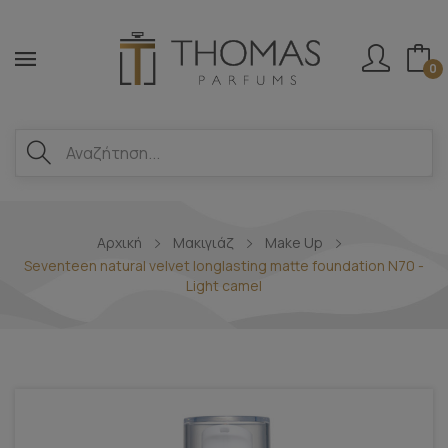
0
Αρχική
Μακιγιάζ
Make Up
Seventeen natural velvet longlasting matte foundation N70 -
Light camel