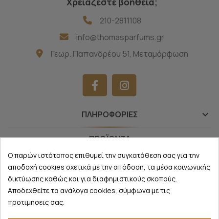
Χρειάζεστε βοήθεια;
210-2811108
info@thomasparfums.gr
Γεωρ. Παπανδρέου 51, Μεταμόρφωση
ΠΛΗΡΟΦΟΡΊΕΣ
keyboard_arrow_down
ΠΡΟΪΌΝΤΑ
keyboard_arrow_down
Ο παρών ιστότοπος επιθυμεί την συγκατάθεση σας για την
NEWSLETTER
keyboard_arrow_down
αποδοχή cookies σχετικά με την απόδοση, τα μέσα κοινωνικής
δικτύωσης καθώς και για διαφημιστικούς σκοπούς.
Αποδεχθείτε τα ανάλογα cookies, σύμφωνα με τις
προτιμήσεις σας.
Thomas Parfums
©
2026 - All Rights Reserved