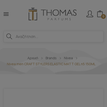
0
Αρχική
Brands
Nivea
Nivea men CRAFT STYLERS ELASTIC MATT GEL n5 150ML