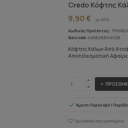
Credo Κόφτης Κάλ
9,90 €
με ΦΠΑ
Κωδικός Προϊόντος:
TP0082
Barcode:
4006293045328
Κόφτης Κάλων Από Ατσάλ
Αποτελεσματική Αφαίρε
ΠΡΟΣΘΉΚ

Άμεση Παραλαβή | Παράδο
Προσθήκη στα αγαπημένα