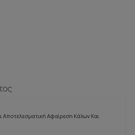
τος
ι Αποτελεσματική Αφαίρεση Κάλων Και