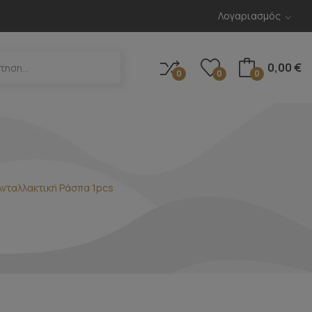
Λογαριασμός
0,00 €
0
0
0
Ανταλλακτική Ράσπα 1pcs