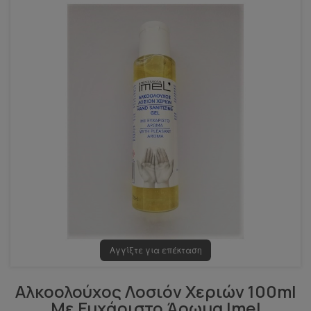
Αγγίξτε για επέκταση
Αλκοολούχος Λοσιόν Χεριών 100ml
Με Ευχάριστο Άρωμα Imel