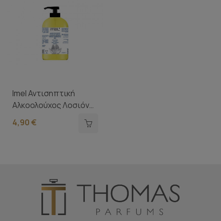
Imel Αντισηπτική
Αλκοολούχος Λοσιόν
Με Άρωμα...
4,90 €