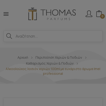
0
Αρχική
Περιποίηση Χεριών & Ποδιών
Καθαρισμός Χεριών & Ποδιών
Αλκοολούχος λοσιόν χεριών 100ml με ευχάριστο άρωμα Imel
professional