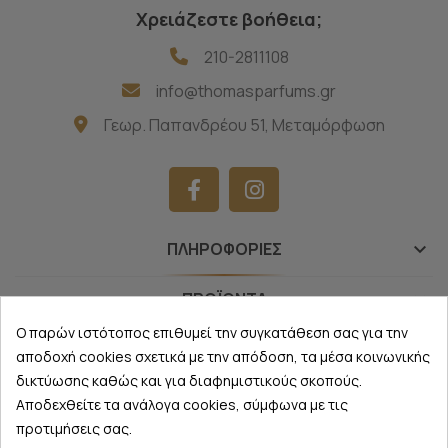
Χρειάζεστε βοήθεια;
210-2811108
info@thomasparfums.gr
Γεωρ. Παπανδρέου 51, Μεταμόρφωση
ΠΛΗΡΟΦΟΡΊΕΣ
keyboard_arrow_down
ΠΡΟΪΌΝΤΑ
keyboard_arrow_down
Ο παρών ιστότοπος επιθυμεί την συγκατάθεση σας για την
NEWSLETTER
keyboard_arrow_down
αποδοχή cookies σχετικά με την απόδοση, τα μέσα κοινωνικής
δικτύωσης καθώς και για διαφημιστικούς σκοπούς.
Αποδεχθείτε τα ανάλογα cookies, σύμφωνα με τις
προτιμήσεις σας.
Thomas Parfums
©
2026 - All Rights Reserved