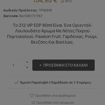
με ΦΠΑ
Κωδικός Προϊόντος:
TP16918
Barcode:
8411061711767
Το 212 VIP EDP 80ml Είναι Ένα Οριεντάλ-
Λουλουδάτο Άρωμα Με Νότες Πικρού
Πορτοκαλιού, Passion Fruit, Γαρδένιας, Ρούμι,
Βενζόης Και Βανίλιας.
ΠΡΟΣΘΉΚΗ ΣΤΟ ΚΑΛΆΘΙ

Άμεση Παραλαβή | Παράδοση σε 1-3 ημέρες
Προσθήκη στα αγαπημένα
Προσθήκη στη σύγκριση